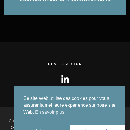
RESTEZ À JOUR
Ce site Web utilise des cookies pour vous
assurer la meilleure expérience sur notre site
Web.
En savoir plus
Copyright © 2026 Mathilde Triquet Coaching et Formation
–
OnePress
thème par FameThemes. Traduit par Wp Trads.