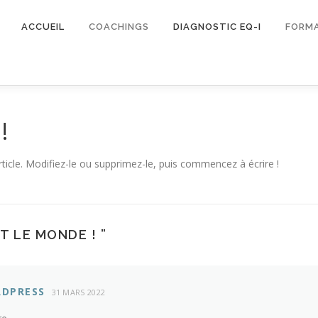
ACCUEIL
COACHINGS
DIAGNOSTIC EQ-I
FORM
!
ticle. Modifiez-le ou supprimez-le, puis commencez à écrire !
T LE MONDE !
”
DPRESS
31 MARS 2022